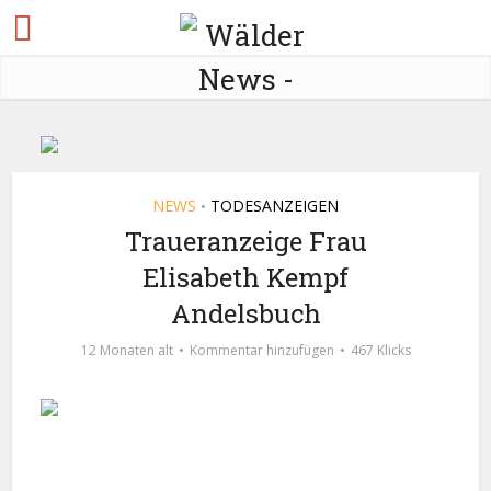
NEWS
TODESANZEIGEN
•
Traueranzeige Frau
Elisabeth Kempf
Andelsbuch
12 Monaten alt
Kommentar hinzufügen
467 Klicks