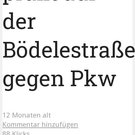
der
Bödelestraß
gegen Pkw
12 Monaten alt
Kommentar hinzufügen
88 Klicks