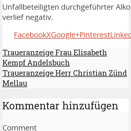
Unfallbeteiligten durchgeführter Alk
verlief negativ.
Facebook
X
Google+
Pinterest
Linke
Traueranzeige Frau Elisabeth
Kempf Andelsbuch
Traueranzeige Herr Christian Zünd
Mellau
Kommentar hinzufügen
Comment