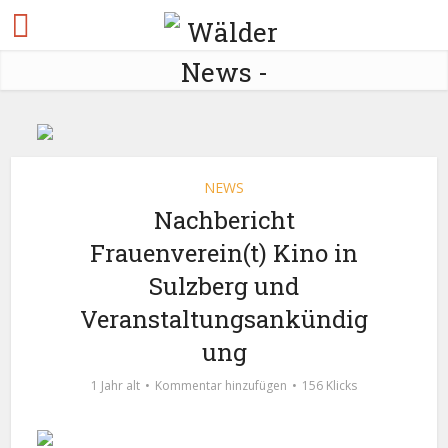
NEWS
Nachbericht
Frauenverein(t) Kino in
Sulzberg und
Veranstaltungsankündig
ung
1 Jahr alt
Kommentar hinzufügen
156 Klicks