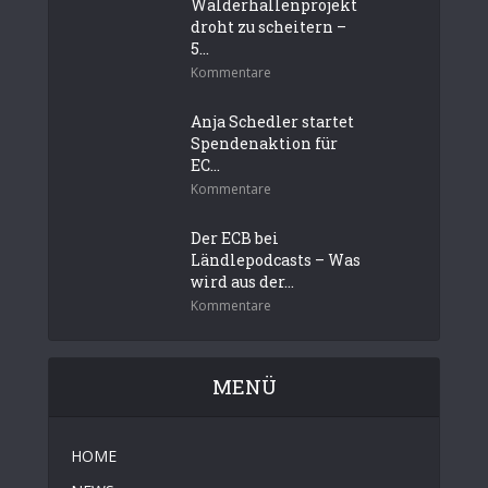
Wälderhallenprojekt
droht zu scheitern –
5...
Kommentare
Anja Schedler startet
Spendenaktion für
EC...
Kommentare
Der ECB bei
Ländlepodcasts – Was
wird aus der...
Kommentare
MENÜ
HOME