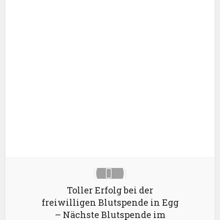
Facebook
X
Google+
Pinterest
LinkedIn
Toller Erfolg bei der
freiwilligen Blutspende in Egg
– Nächste Blutspende im