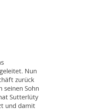
as
eleitet. Nun
chäft zurück
n seinen Sohn
hat Sutterlüty
zt und damit