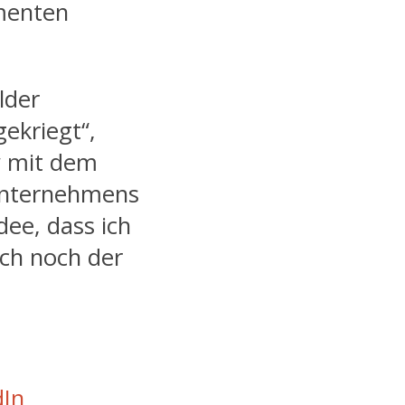
menten
lder
ekriegt“,
ew mit dem
Unternehmens
dee, dass ich
uch noch der
dIn