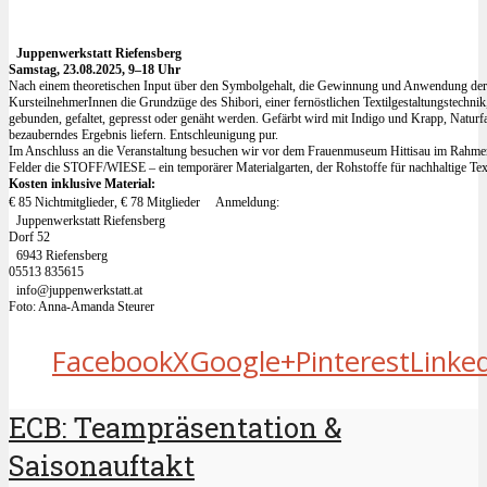
Juppenwerkstatt Riefensberg
Samstag, 23.08.2025, 9–18 Uhr
Nach einem theoretischen Input über den Symbolgehalt, die Gewinnung und Anwendung der 
KursteilnehmerInnen die Grundzüge des Shibori, einer fernöstlichen Textilgestaltungstechnik
gebunden, gefaltet, gepresst oder genäht werden. Gefärbt wird mit Indigo und Krapp, Naturfar
bezauberndes Ergebnis liefern. Entschleunigung pur.
Im Anschluss an die Veranstaltung besuchen wir vor dem Frauenmuseum Hittisau im Rahmen
Felder die STOFF/WIESE – ein temporärer Materialgarten, der Rohstoffe für nachhaltige Text
Kosten inklusive Material:
€ 85 Nichtmitglieder, € 78 Mitglieder Anmeldung:
Juppenwerkstatt Riefensberg
Dorf 52
6943 Riefensberg
05513 835615
info@juppenwerkstatt.at
Foto: Anna-Amanda Steurer
Facebook
X
Google+
Pinterest
Linke
ECB: Teampräsentation &
Saisonauftakt