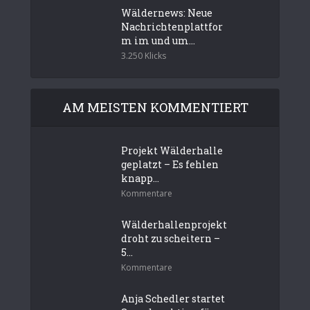
Wäldernews: Neue
Nachrichtenplattfor
m im und um...
3.250 Klicks
AM MEISTEN KOMMENTIERT
Projekt Wälderhalle
geplatzt – Es fehlen
knapp...
Kommentare
Wälderhallenprojekt
droht zu scheitern –
5...
Kommentare
Anja Schedler startet