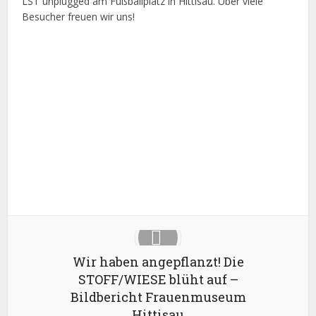
LST unplugged am Fußballplatz in Hittisau. Über viele
Besucher freuen wir uns!
Facebook
X
Google+
Pinterest
LinkedIn
Wir haben angepflanzt! Die
STOFF/WIESE blüht auf –
Bildbericht Frauenmuseum
Hittisau