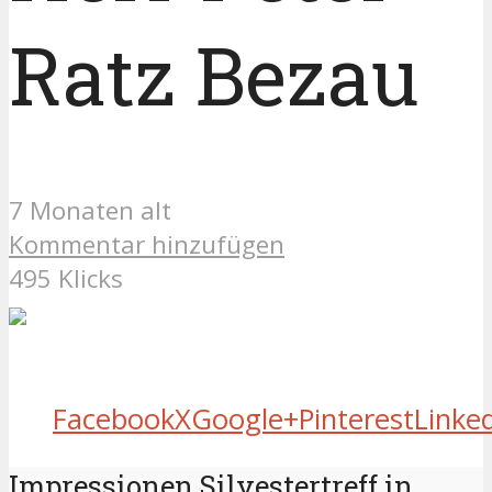
Ratz Bezau
7 Monaten alt
Kommentar hinzufügen
495 Klicks
Facebook
X
Google+
Pinterest
Linke
Impressionen Silvestertreff in