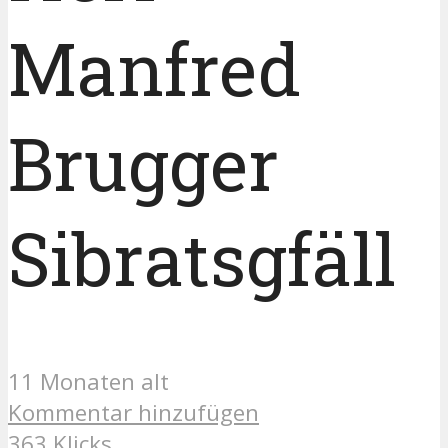
Manfred
Brugger
Sibratsgfäll
11 Monaten alt
Kommentar hinzufügen
363 Klicks