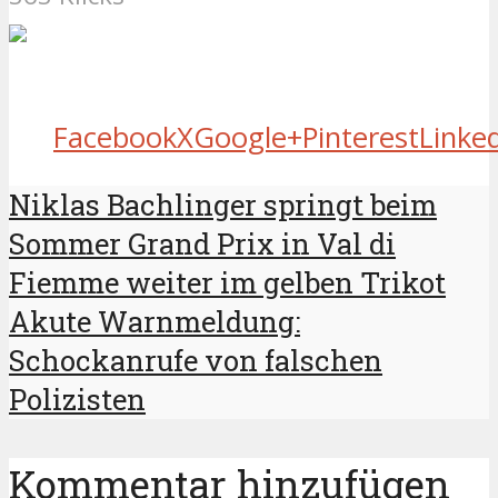
Facebook
X
Google+
Pinterest
Linke
Niklas Bachlinger springt beim
Sommer Grand Prix in Val di
Fiemme weiter im gelben Trikot
Akute Warnmeldung:
Schockanrufe von falschen
Polizisten
Kommentar hinzufügen