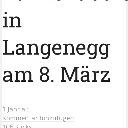
in
Langenegg
am 8. März
1 Jahr alt
Kommentar hinzufügen
106 Klicks