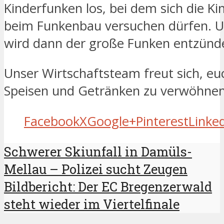
Kinderfunken los, bei dem sich die Ki
beim Funkenbau versuchen dürfen. U
wird dann der große Funken entzünd
Unser Wirtschaftsteam freut sich, eu
Speisen und Getränken zu verwöhnen
Facebook
X
Google+
Pinterest
Linke
Schwerer Skiunfall in Damüls-
Mellau – Polizei sucht Zeugen
Bildbericht: Der EC Bregenzerwald
steht wieder im Viertelfinale