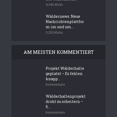
4.345 Klicks
Wäldernews: Neue
Nachrichtenplattfor
m im und um...
3.250 Klicks
AM MEISTEN KOMMENTIERT
Projekt Wälderhalle
geplatzt – Es fehlen
knapp...
Kommentare
Wälderhallenprojekt
droht zu scheitern –
5...
Kommentare