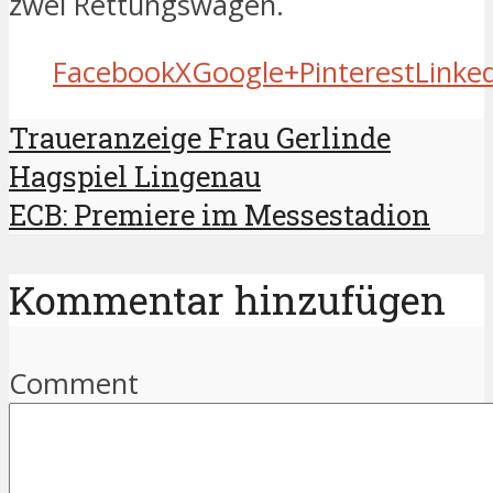
zwei Rettungswagen.
Facebook
X
Google+
Pinterest
Linke
Traueranzeige Frau Gerlinde
Hagspiel Lingenau
ECB: Premiere im Messestadion
Kommentar hinzufügen
Comment