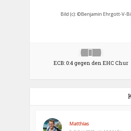
Bild (c): ©Benjamin Ehrgott-V-B
Facebook
X
ECB: 0:4 gegen den EHC Chur
Matthias