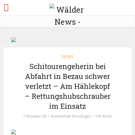
NEWS
Schitourengeherin bei
Abfahrt in Bezau schwer
verletzt – Am Hählekopf
– Rettungshubschrauber
im Einsatz
7 Monaten alt
Kommentar hinzufügen
101 Klicks