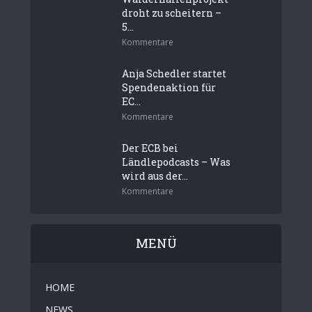
droht zu scheitern –
5...
Kommentare
Anja Schedler startet
Spendenaktion für
EC...
Kommentare
Der ECB bei
Ländlepodcasts – Was
wird aus der...
Kommentare
MENÜ
HOME
NEWS