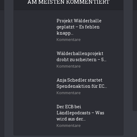
AM MEISTEN KOMMENTIERT
Projekt Wälderhalle
geplatzt – Es fehlen
knapp...
Kommentare
Wälderhallenprojekt
droht zu scheitern – 5...
Kommentare
Anja Schedler startet
Spendenaktion für EC...
Kommentare
Der ECB bei
Ländlepodcasts – Was
wird aus der...
Kommentare