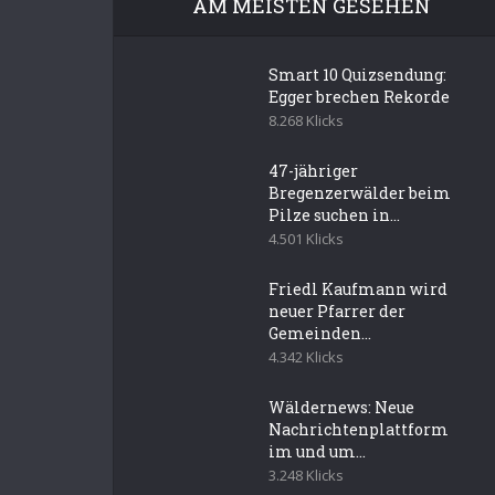
AM MEISTEN GESEHEN
Smart 10 Quizsendung:
Egger brechen Rekorde
8.268 Klicks
47-jähriger
Bregenzerwälder beim
Pilze suchen in...
4.501 Klicks
Friedl Kaufmann wird
neuer Pfarrer der
Gemeinden...
4.342 Klicks
Wäldernews: Neue
Nachrichtenplattform
im und um...
3.248 Klicks