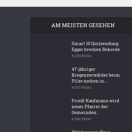
AM MEISTEN GESEHEN
Smart 10 Quizsendung:
Egger brechen Rekorde
8.269 Klicks
47-jähriger
Bregenzerwälder beim
Pilze suchen in...
4.501 Klicks
Friedl Kaufmann wird
neuer Pfarrer der
Gemeinden...
4.342 Klicks