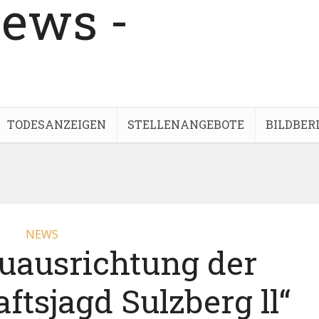
TODESANZEIGEN
STELLENANGEBOTE
BILDBER
NEWS
euausrichtung der
tsjagd Sulzberg ll“