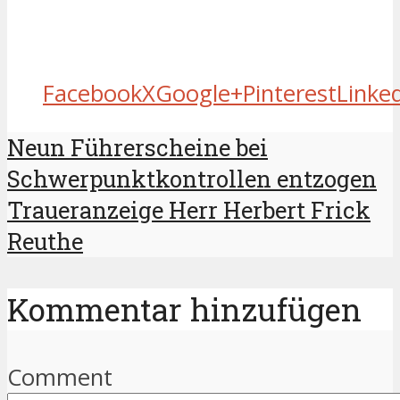
Facebook
X
Google+
Pinterest
Linke
Neun Führerscheine bei
Schwerpunktkontrollen entzogen
Traueranzeige Herr Herbert Frick
Reuthe
Kommentar hinzufügen
Comment