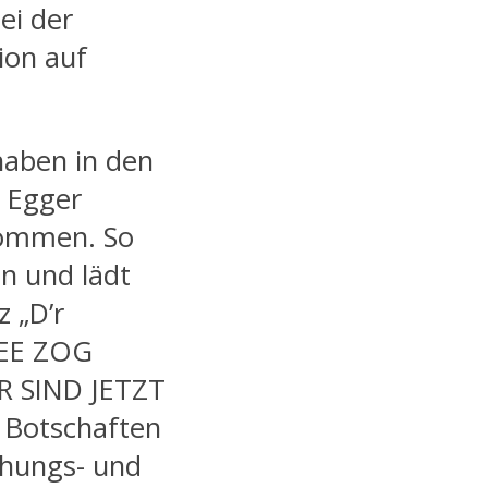
ei der
ion auf
haben in den
 Egger
nommen. So
n und lädt
 „D’r
REE ZOG
R SIND JETZT
 Botschaften
ehungs- und