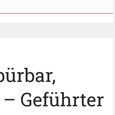
pürbar,
i – Geführter