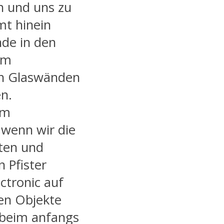
 und uns zu
mt hinein
de in den
rm
n Glaswänden
n.
im
 wenn wir die
ten und
 Pfister
ctronic auf
den Objekte
 beim anfangs