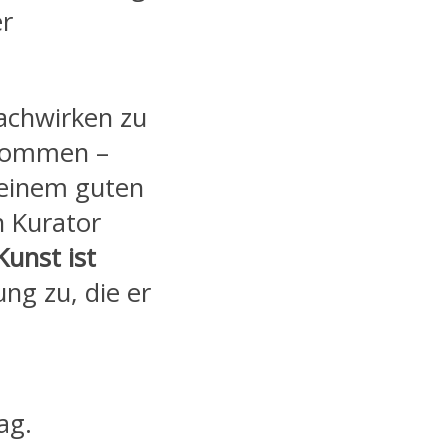
er
achwirken zu
 kommen –
 einem guten
 Kurator
Kunst ist
ng zu, die er
ag.