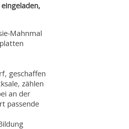
 eingeladen,
sie-Mahnmal
lplatten
f, geschaffen
ksale, zählen
ei an der
rt passende
Bildung