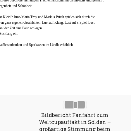
dreise durch die vielfältigen Trachtenlandschaften Österreichs und gewährt
egenheit und Schönheit.
 ihr Kleid“: Irma-Maria Troy und Markus Prieth spielen sich durch die
ren ganz eigenen Geschichten. Lust auf Klang, Lust auf’s Spiel, Lust,
: der Zeit eine Falte schlagen.
Ausklang ein.
aiffeisenbanken und Sparkassen im Ländle erhältlich
Google+
Pinterest
LinkedIn
Bildbericht Fanfahrt zum
Weltcupauftakt in Sölden –
großartige Stimmung beim