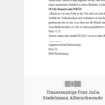
Maria Rose Steurer-Lang begleitet Sie auf eine Run
einen spannenden Einblick in deren Buntheit, Gedi
19 Uhr Konzert mit FOLTA
„Musik ist wie eine Falte in der Zeit und wir sind
Vielfalt der Volksmusiken und verbinden sie mit ih
gemeinsam das zu tun, was eben nur die Musik kann
Anschließend laden wir Sie zu einem gemütlichen 
Preis: € 25
Tickets online über ländleTICKET sowie in allen R
_________
Juppenwerkstatt Riefensberg
Dorf 52
6943 Riefensberg
Facebook
X
Traueranzeige Frau Julia
Stadelmann Alberschwende