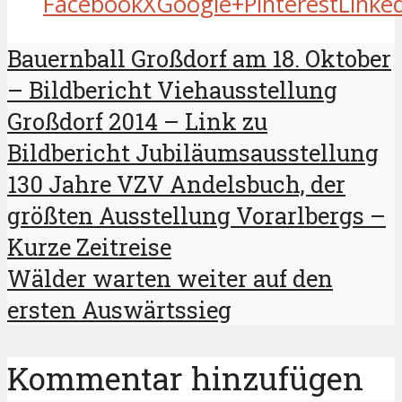
Facebook
X
Google+
Pinterest
Linke
Bauernball Großdorf am 18. Oktober
– Bildbericht Viehausstellung
Großdorf 2014 – Link zu
Bildbericht Jubiläumsausstellung
130 Jahre VZV Andelsbuch, der
größten Ausstellung Vorarlbergs –
Kurze Zeitreise
Wälder warten weiter auf den
ersten Auswärtssieg
Kommentar hinzufügen