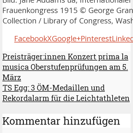
Frauenkongress 1915 © George Gra
Collection / Library of Congress, Was
Facebook
X
Google+
Pinterest
Linke
Preisträger:innen Konzert prima la
musica Oberstufenprüfungen am 5.
März
TS Egg: 3 ÖM-Medaillen und
Rekordalarm für die Leichtathleten
Kommentar hinzufügen