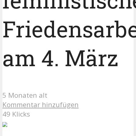
feministisch
Friedensarbe
am 4. März
5 Monaten alt
Kommentar hinzufügen
49 Klicks