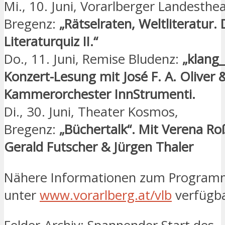
Mi., 10. Juni, Vorarlberger Landesthea
Bregenz:
„Rätselraten, Weltliteratur.
Literaturquiz II.“
Do., 11. Juni, Remise Bludenz:
„klang
Konzert-Lesung mit José F. A. Oliver &
Kammerorchester InnStrumenti.
Di., 30. Juni, Theater Kosmos,
Bregenz:
„Büchertalk“. Mit Verena Ro
Gerald Futscher & Jürgen Thaler
Nähere Informationen zum Program
unter
www.vorarlberg.at/vlb
verfügba