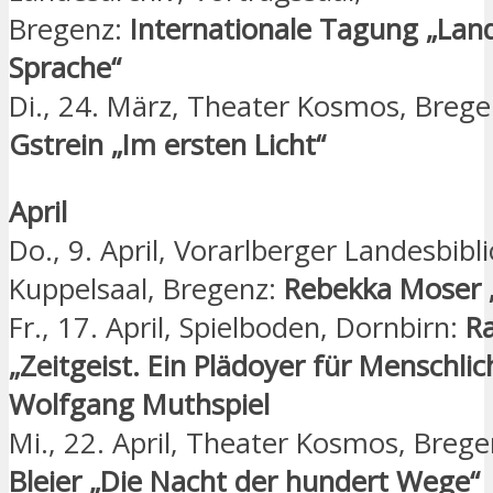
Bregenz:
Internationale Tagung „Lan
Sprache“
Di., 24. März, Theater Kosmos, Breg
Gstrein „Im ersten Licht“
April
Do., 9. April, Vorarlberger Landesbibl
Kuppelsaal, Bregenz:
Rebekka Moser „
Fr., 17. April, Spielboden, Dornbirn:
Ra
„Zeitgeist. Ein Plädoyer für Menschlic
Wolfgang Muthspiel
Mi., 22. April, Theater Kosmos, Breg
Bleier „Die Nacht der hundert Wege“