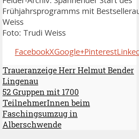
Felder-Archiv: Spannender Start des
Frühjahrsprogramms mit Bestsellera
Weiss
Foto: Trudi Weiss
Facebook
X
Google+
Pinterest
Linke
Traueranzeige Herr Helmut Bender
Lingenau
52 Gruppen mit 1700
TeilnehmerInnen beim
Faschingsumzug in
Alberschwende