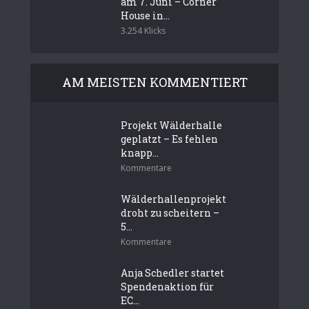
am 7. Juni – Corner
House in...
3.254 Klicks
AM MEISTEN KOMMENTIERT
Projekt Wälderhalle
geplatzt – Es fehlen
knapp...
Kommentare
Wälderhallenprojekt
droht zu scheitern –
5...
Kommentare
Anja Schedler startet
Spendenaktion für
EC...