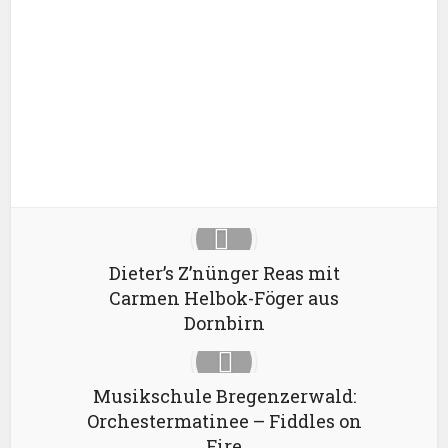
X
Google+
Pinterest
LinkedIn
Dieter’s Z’nünger Reas mit
Carmen Helbok-Föger aus
Dornbirn
Musikschule Bregenzerwald:
Orchestermatinee – Fiddles on
Fire