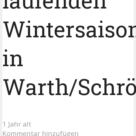
laufenden
Wintersaiso
in
Warth/Schr
1 Jahr alt
Kommentar hinzufügen