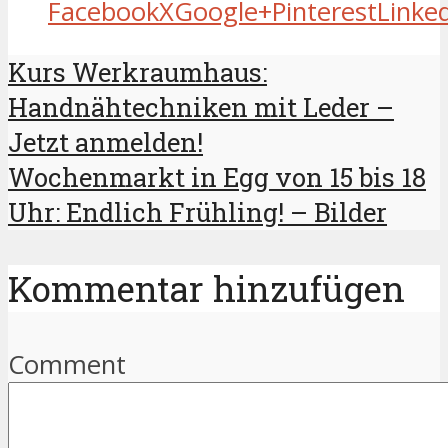
Facebook
X
Google+
Pinterest
Linke
Kurs Werkraumhaus:
Handnähtechniken mit Leder –
Jetzt anmelden!
Wochenmarkt in Egg von 15 bis 18
Uhr: Endlich Frühling! – Bilder
Kommentar hinzufügen
Comment