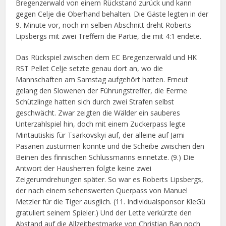
Bregenzerwald von einem Rückstand zurück und kann
gegen Celje die Oberhand behalten. Die Gäste legten in der
9. Minute vor, noch im selben Abschnitt dreht Roberts
Lipsbergs mit zwei Treffern die Partie, die mit 4:1 endete.
Das Rückspiel zwischen dem EC Bregenzerwald und HK
RST Pellet Celje setzte genau dort an, wo die
Mannschaften am Samstag aufgehört hatten. Erneut
gelang den Slowenen der Führungstreffer, die Eerme
Schützlinge hatten sich durch zwei Strafen selbst
geschwächt. Zwar zeigten die Wälder ein sauberes
Unterzahlspiel hin, doch mit einem Zuckerpass legte
Mintautiskis für Tsarkovskyi auf, der alleine auf Jami
Pasanen zustürmen konnte und die Scheibe zwischen den
Beinen des finnischen Schlussmanns einnetzte. (9.) Die
Antwort der Hausherren folgte keine zwei
Zeigerumdrehungen später. So war es Roberts Lipsbergs,
der nach einem sehenswerten Querpass von Manuel
Metzler für die Tiger ausglich. (11. Individualsponsor KleGü
gratuliert seinem Spieler.) Und der Lette verkürzte den
Abstand auf die Allzeitbestmarke von Christian Ban noch