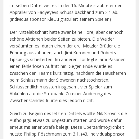
im selben Drittel weiter. In der 16. Minute staubte er den
Abpraller von Fadyeyevs Schuss backhand zum 2:1 ab.
(Individualsponsor KleGü gratuliert seinem Spieler.)
Der Mittelabschnitt hatte zwar keine Tore, aber dennoch
schöne Aktionen beider Seiten zu bieten. Die Wälder
versäumten es, durch einen der drei Metzler Brüder die
Führung auszubauen, auch Jimi Kuronen und Roberts
Lipsbergs scheiterten. Im anderen Tor legte Jami Pasanen
einen fehlerlosen Auftritt hin. Gegen Ende wurde es
zwischen den Teams kurz hitzig, nachdem die Hausherren
beim Schlussmann der Slowenen nachstocherten.
Schlussendlich mussten insgesamt vier Spieler zum
Abkühlen auf die Strafbank. Zu einer Änderung des
Zwischenstandes führte dies jedoch nicht.
Gleich zu Beginn des letzten Drittels wollte Nik Sirovnik die
Aufholjagd etwas zu ungestüm starten und wurde dafür
erneut mit einer Strafe belegt. Diese Überzahlmöglichkeit
nutzte Philipp Pöschmann zum 3:1. (43. Individualsponsor