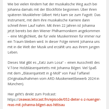
Wie bei vielen Kindern hat der musikalische Weg auch bei
Johanna damals mit der Blockflöte begonnen. Über ihren
späteren Musiklehrer Gilbert Hirtz kam sie zum Fagott: Das
Instrument, mit dem ihre musikalische Karriere dann
schnell ihren Lauf nahm. Mit ihren 22 Jahren ist Johanna
jetzt bereits bei den Wiener Philharmonikern angekommen
– eine Möglichkeit, die für viele MusikerInnen für immer nur
ein Traum bleiben wird. In dieser Folge nimmt Johanna uns
mit in die Welt der Musik und erzählt uns aus ihrem jungen
Leben.
Dieses Mal gibt es „Eatz zum Losa“ – einen Ausschnitt des
V.Töne Holzbläserquintetts mit Johanna Bilgeri. Viel Spaß
mit dem „Bläserquintett in g-Moll“ von Paul Taffanel
(Originalaufnahmen vom ARD-Musikerwettbewerb 2024 in
München).
Hier geht’s direkt zum Podcast:
https://
zeawas.letscast.fm/episode/052-dieter-s-z-nuenger-
reas-mit-johanna-bilgeri-aus-hittisau