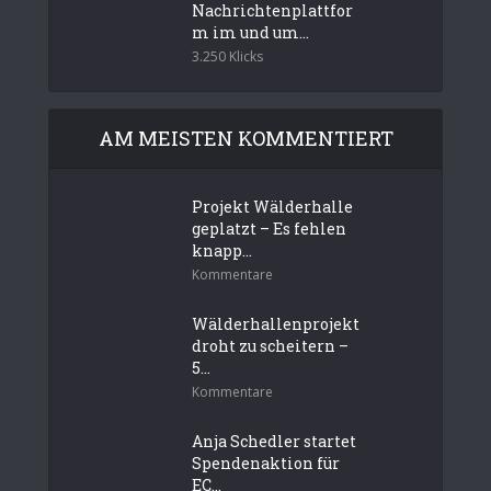
Nachrichtenplattfor
m im und um...
3.250 Klicks
AM MEISTEN KOMMENTIERT
Projekt Wälderhalle
geplatzt – Es fehlen
knapp...
Kommentare
Wälderhallenprojekt
droht zu scheitern –
5...
Kommentare
Anja Schedler startet
Spendenaktion für
EC...