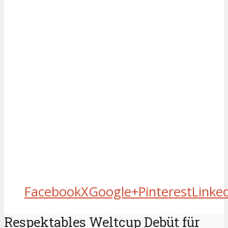
Facebook
X
Google+
Pinterest
Linke
Respektables Weltcup Debüt für