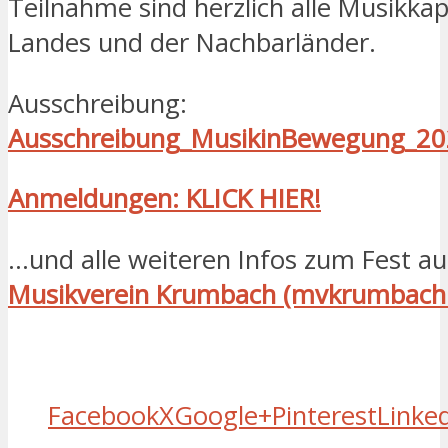
Teilnahme sind herzlich alle Musikkap
Landes und der Nachbarländer.
Ausschreibung:
Ausschreibung_MusikinBewegung_2
Anmeldungen: KLICK HIER!
…und alle weiteren Infos zum Fest au
Musikverein Krumbach (mvkrumbach.
Facebook
X
Google+
Pinterest
Linke