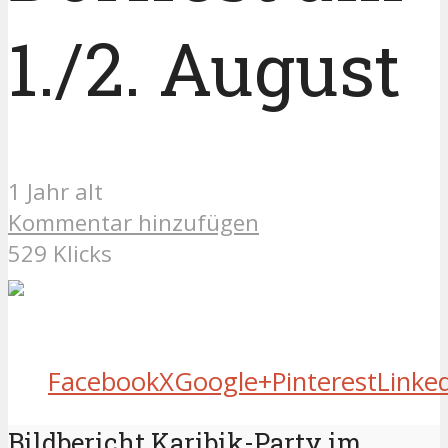
1./2. August
1 Jahr alt
Kommentar hinzufügen
529 Klicks
Facebook
X
Google+
Pinterest
Linke
Bildbericht Karibik-Party im