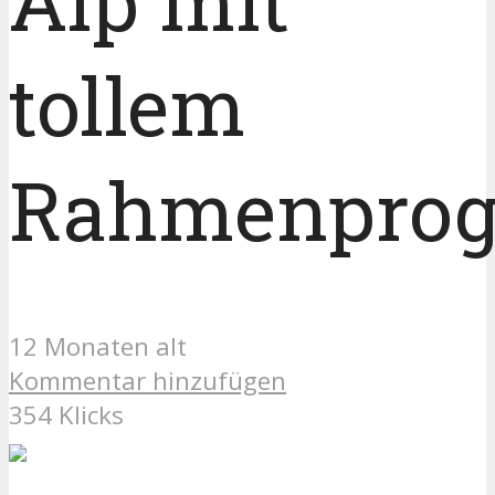
Alp mit
tollem
Rahmenpro
12 Monaten alt
Kommentar hinzufügen
354 Klicks