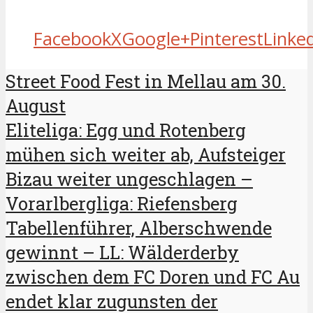
Facebook
X
Google+
Pinterest
Linke
Street Food Fest in Mellau am 30.
August
Eliteliga: Egg und Rotenberg
mühen sich weiter ab, Aufsteiger
Bizau weiter ungeschlagen –
Vorarlbergliga: Riefensberg
Tabellenführer, Alberschwende
gewinnt – LL: Wälderderby
zwischen dem FC Doren und FC Au
endet klar zugunsten der