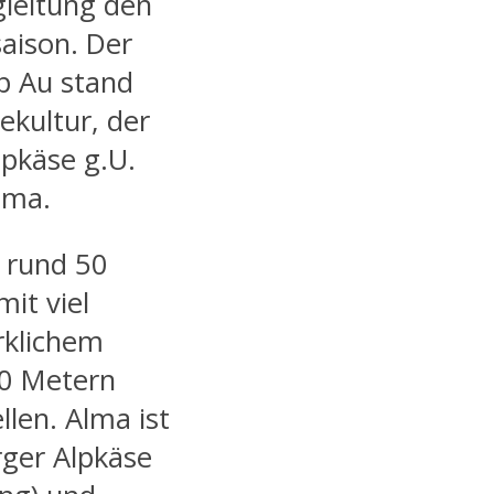
gleitung den
saison. Der
p Au stand
ekultur, der
pkäse g.U.
lma.
e rund 50
it viel
rklichem
00 Metern
len. Alma ist
ger Alpkäse