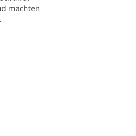
und machten
.