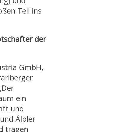
ng) und
oßen Teil ins
otschafter der
ustria GmbH,
arlberger
„Der
kaum ein
nft und
 und Älpler
nd tragen