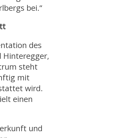
lbergs bei.“
tt
entation des
 Hinteregger,
trum steht
nftig mit
tattet wird.
elt einen
Herkunft und