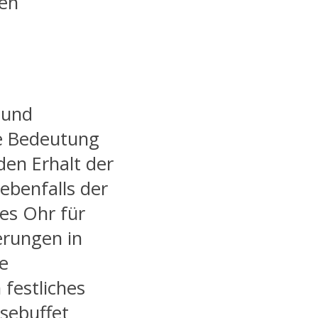
ten
 und
ie Bedeutung
den Erhalt der
 ebenfalls der
nes Ohr für
rungen in
he
festliches
sebuffet