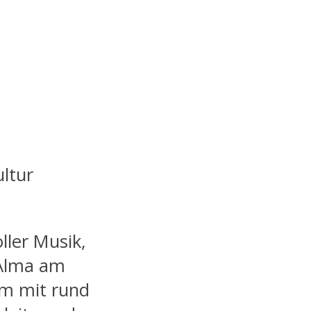
ltur
ler Musik,
 Alma am
am mit rund