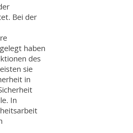
der
et. Bei der
hre
gelegt haben
ektionen des
eisten sie
erheit in
Sicherheit
le. In
heitsarbeit
n