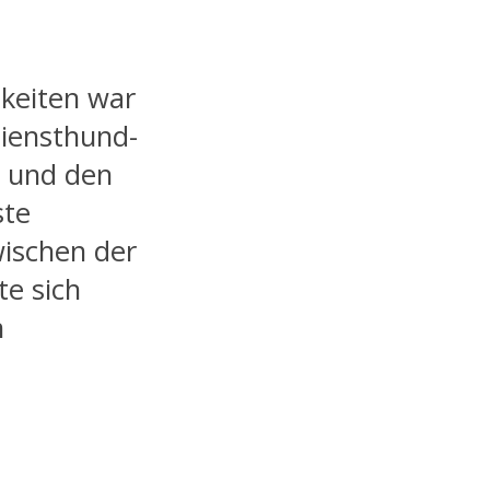
hkeiten war
Diensthund-
 und den
ste
wischen der
te sich
n