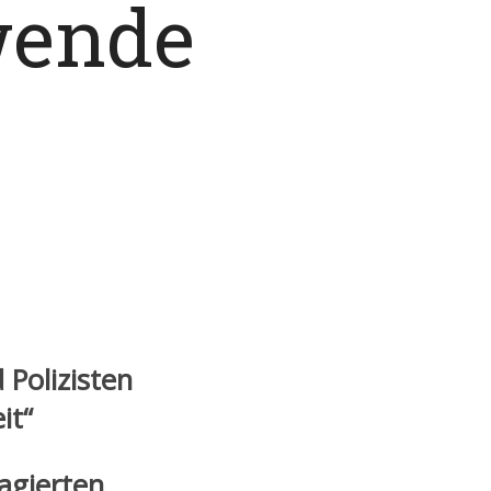
wende
 Polizisten
it“
agierten