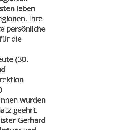
isten leben
egionen. Ihre
re persönliche
für die
ute (30.
nd
rektion
0
tInnen wurden
atz geehrt.
ister Gerhard