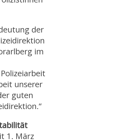
edeutung der
zeidirektion
orarlberg im
Polizeiarbeit
eit unserer
 der guten
idirektion.“
abilität
t 1. März