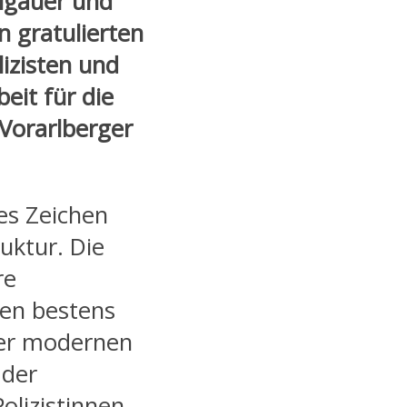
llgäuer und
 gratulierten
izisten und
eit für die
Vorarlberger
kes Zeichen
uktur. Die
re
ten bestens
der modernen
 der
lizistinnen