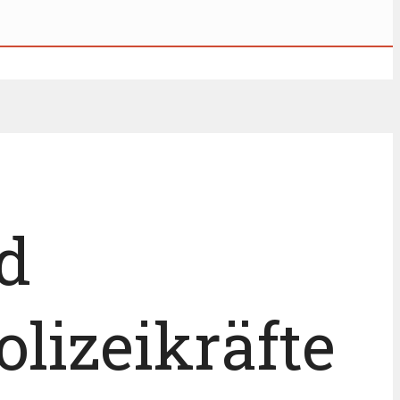
d
lizeikräfte