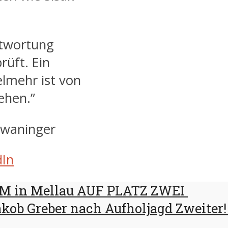
ntwortung
üft. Ein
elmehr ist von
ehen.”
hwaninger
dIn
OM in Mellau AUF PLATZ ZWEI
akob Greber nach Aufholjagd Zweite