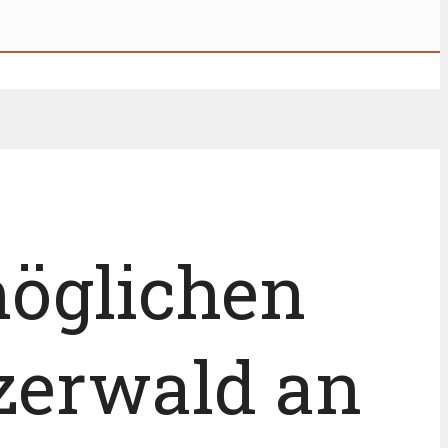
möglichen
zerwald an