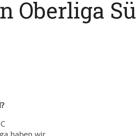
n Oberliga S
d?
EC
iga haben wir