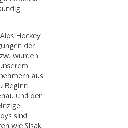
kundig
 Alps Hockey
gungen der
bzw. wurden
u unserem
ilnehmern aus
u Beginn
enau und der
einzige
rbys sind
en wie Sisak