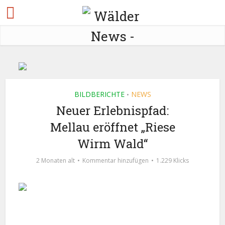
BILDBERICHTE
NEWS
•
Neuer Erlebnispfad:
Mellau eröffnet „Riese
Wirm Wald“
2 Monaten alt
Kommentar hinzufügen
1.229 Klicks