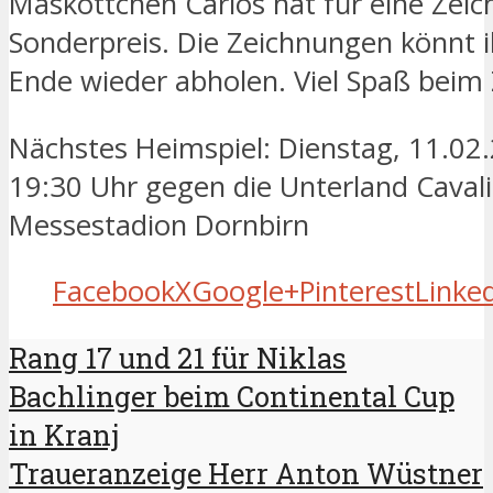
Maskottchen Carlos hat für eine Zei
Sonderpreis. Die Zeichnungen könnt 
Ende wieder abholen. Viel Spaß beim
Nächstes Heimspiel: Dienstag, 11.0
19:30 Uhr gegen die Unterland Cavali
Messestadion Dornbirn
Facebook
X
Google+
Pinterest
Linke
Rang 17 und 21 für Niklas
Bachlinger beim Continental Cup
in Kranj
Traueranzeige Herr Anton Wüstner