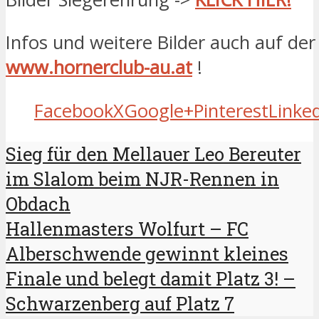
Infos und weitere Bilder auch auf d
www.hornerclub-au.at
!
Facebook
X
Google+
Pinterest
Linke
Sieg für den Mellauer Leo Bereuter
im Slalom beim NJR-Rennen in
Obdach
Hallenmasters Wolfurt – FC
Alberschwende gewinnt kleines
Finale und belegt damit Platz 3! –
Schwarzenberg auf Platz 7