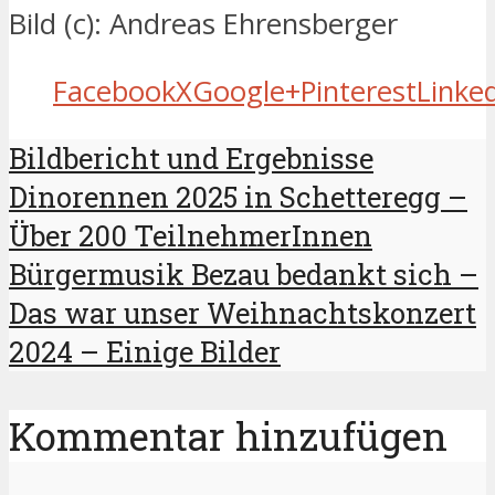
Bild (c): Andreas Ehrensberger
Facebook
X
Google+
Pinterest
Linke
Bildbericht und Ergebnisse
Dinorennen 2025 in Schetteregg –
Über 200 TeilnehmerInnen
Bürgermusik Bezau bedankt sich –
Das war unser Weihnachtskonzert
2024 – Einige Bilder
Kommentar hinzufügen