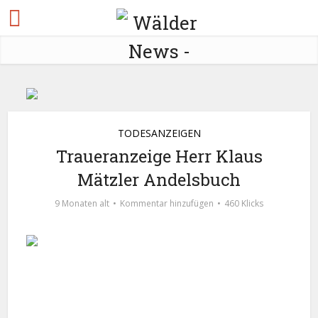
TODESANZEIGEN
Traueranzeige Herr Klaus
Mätzler Andelsbuch
9 Monaten alt
Kommentar hinzufügen
460 Klicks