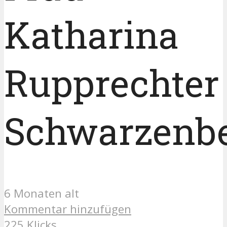
Katharina
Rupprechter
Schwarzenb
6 Monaten alt
Kommentar hinzufügen
225 Klicks