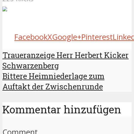
Facebook
X
Google+
Pinterest
Linke
Traueranzeige Herr Herbert Kicker
Schwarzenberg
Bittere Heimniederlage zum
Auftakt der Zwischenrunde
Kommentar hinzufügen
Comment