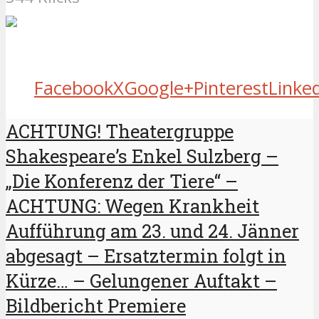
Facebook
X
Google+
Pinterest
Linke
ACHTUNG! Theatergruppe
Shakespeare’s Enkel Sulzberg –
„Die Konferenz der Tiere“ –
ACHTUNG: Wegen Krankheit
Aufführung am 23. und 24. Jänner
abgesagt – Ersatztermin folgt in
Kürze… – Gelungener Auftakt –
Bildbericht Premiere