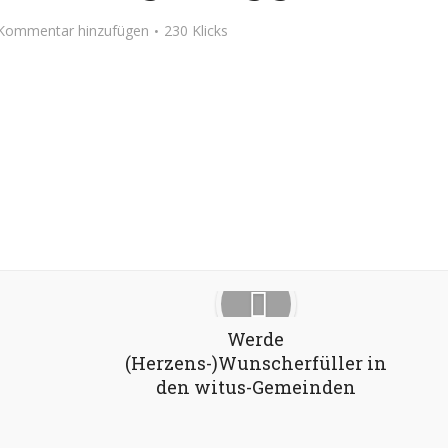
Kommentar hinzufügen
230 Klicks
Google+
Pinterest
LinkedIn
Werde
(Herzens-)Wunscherfüller in
den witus-Gemeinden