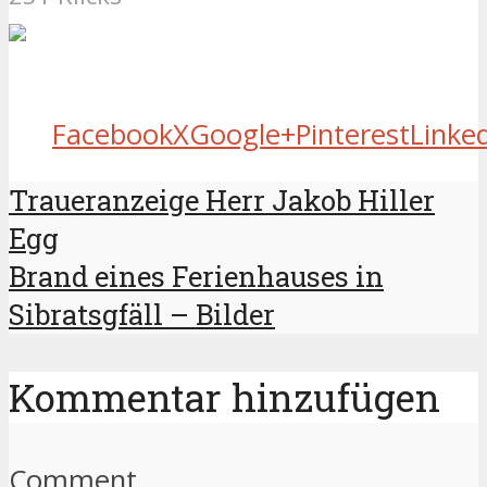
Facebook
X
Google+
Pinterest
Linke
Traueranzeige Herr Jakob Hiller
Egg
Brand eines Ferienhauses in
Sibratsgfäll – Bilder
Kommentar hinzufügen
Comment