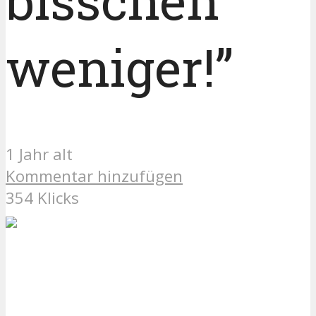
bisschen
weniger!”
1 Jahr alt
Kommentar hinzufügen
354 Klicks