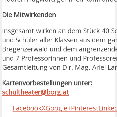
Die Mitwirkenden
Insgesamt wirken an dem Stück 40 S
und Schüler aller Klassen aus dem g
Bregenzerwald und dem angrenzende
und 7 Professorinnen und Professore
Gesamtleitung von Dir. Mag. Ariel La
Kartenvorbestellungen unter:
schultheater@borg.at
Facebook
X
Google+
Pinterest
Linke