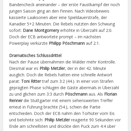
Bandencheck aneinander – der erste Faustkampf der noch
jungen Saison ging an den Finnen. Nach Videobeweis
kassierte Laaksonen aber eine Spieldauerstrafe, der
Kanadier 5+2 Minuten. Die Rebels nutzten den Schwung
sofort:
Dane Montgomery
erhöhte in Überzahl auf 2:0.
Doch der ECB antwortete prompt – im nächsten
Powerplay verkürzte
Philipp Pöschmann
auf 2:1.
Dramatisches Schlussdrittel
Nach der Pause übernahmen die Wälder mehr Kontrolle.
Diesmal war es
Philip Metzler
, der in der 42. Minute
ausglich. Doch die Rebels hatten eine schnelle Antwort
parat:
Toni Ritter
traf zum 3:2 (44.). In einer von Strafen
geprägten Phase schlugen die Gäste abermals in Überzahl
zu und glichen zum 3:3 durch
Pöschmann
aus. Als
Florian
Renner
die Stuttgarter mit einem sehenswerten Treffer
erneut in Führung brachte (54.), schien die Partie
entschieden. Doch der ECB nahm den Torhüter vom Eis
und belohnte sich:
Philip Metzler
reagierte 90 Sekunden vor
Ende am schnellsten und drückte den Puck zum 4:4 über