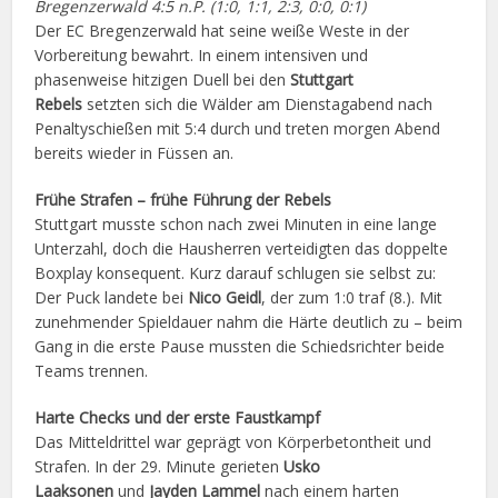
Bregenzerwald 4:5 n.P. (1:0, 1:1, 2:3, 0:0, 0:1)
Der EC Bregenzerwald hat seine weiße Weste in der
Vorbereitung bewahrt. In einem intensiven und
phasenweise hitzigen Duell bei den
Stuttgart
Rebels
setzten sich die Wälder am Dienstagabend nach
Penaltyschießen mit 5:4 durch und treten morgen Abend
bereits wieder in Füssen an.
Frühe Strafen – frühe Führung der Rebels
Stuttgart musste schon nach zwei Minuten in eine lange
Unterzahl, doch die Hausherren verteidigten das doppelte
Boxplay konsequent. Kurz darauf schlugen sie selbst zu:
Der Puck landete bei
Nico Geidl
, der zum 1:0 traf (8.). Mit
zunehmender Spieldauer nahm die Härte deutlich zu – beim
Gang in die erste Pause mussten die Schiedsrichter beide
Teams trennen.
Harte Checks und der erste Faustkampf
Das Mitteldrittel war geprägt von Körperbetontheit und
Strafen. In der 29. Minute gerieten
Usko
Laaksonen
und
Jayden Lammel
nach einem harten