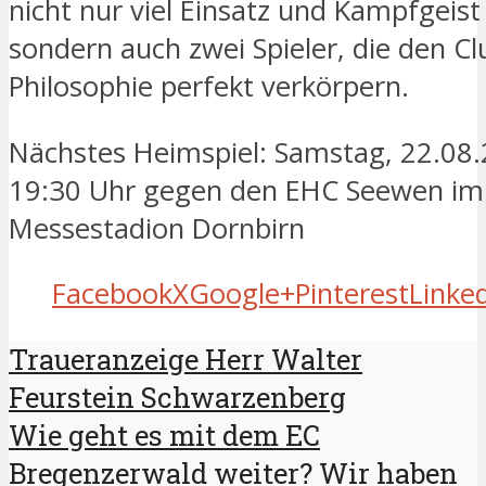
nicht nur viel Einsatz und Kampfgeist
sondern auch zwei Spieler, die den Cl
Philosophie perfekt verkörpern.
Nächstes Heimspiel: Samstag, 22.08
19:30 Uhr gegen den EHC Seewen im
Messestadion Dornbirn
Facebook
X
Google+
Pinterest
Linke
Traueranzeige Herr Walter
Feurstein Schwarzenberg
Wie geht es mit dem EC
Bregenzerwald weiter? Wir haben