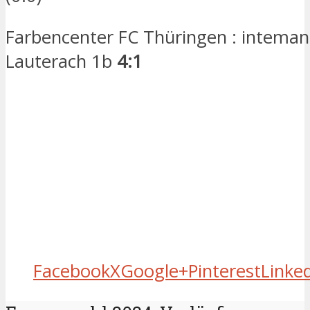
Farbencenter FC Thüringen : inteman
Lauterach 1b
4:1
Facebook
X
Google+
Pinterest
Linke