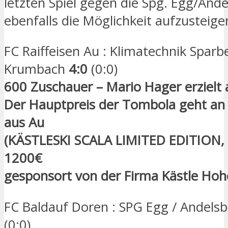
letzten Spiel gegen die Spg. Egg/And
ebenfalls die Möglichkeit aufzusteige
FC Raiffeisen Au : Klimatechnik Sparb
Krumbach
4:0
(0:0)
600 Zuschauer – Mario Hager erzielt a
Der Hauptpreis der Tombola geht an 
aus Au
(KÄSTLESKI SCALA LIMITED EDITION
1200€
gesponsort von der Firma Kästle Ho
FC Baldauf Doren : SPG Egg / Andels
(0:0)