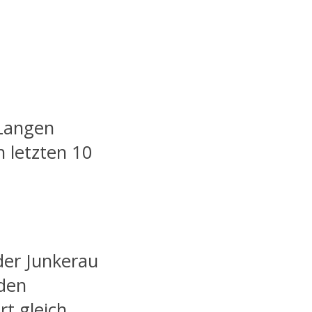
 Langen
 letzten 10
 der Junkerau
den
t gleich