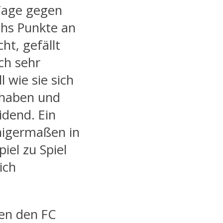
 Tage gegen
hs Punkte an
t, gefällt
ch sehr
 wie sie sich
 haben und
idend. Ein
inigermaßen in
iel zu Spiel
ich
en den FC