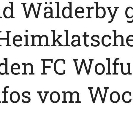
nd Wälderby 
-Heimklatsch
den FC Wolfur
Infos vom Wo