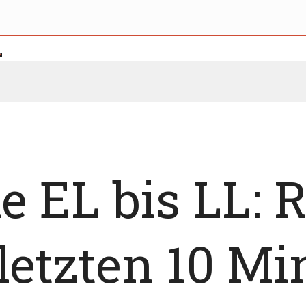
e EL bis LL:
 letzten 10 M