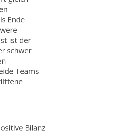
den
bis Ende
hwere
t ist der
er schwer
en
Beide Teams
littene
ositive Bilanz