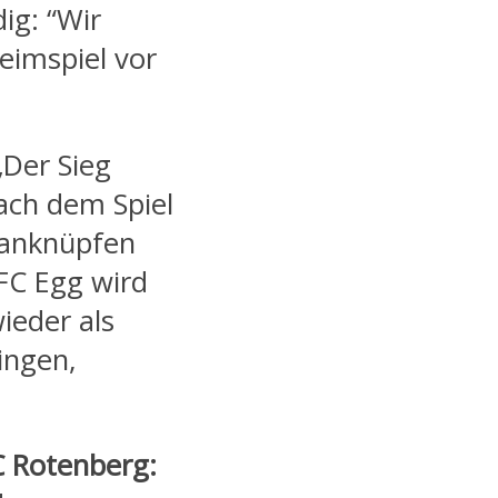
ig: “Wir
eimspiel vor
Der Sieg
nach dem Spiel
n anknüpfen
FC Egg wird
wieder als
ingen,
FC Rotenberg: