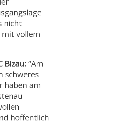
der
Ausgangslage
s nicht
 mit vollem
C Bizau:
“Am
in schweres
ir haben am
stenau
wollen
nd hoffentlich