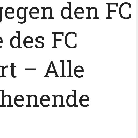
gegen den FC
e des FC
t – Alle
chenende