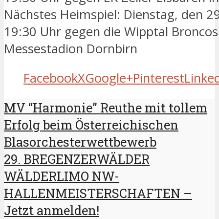
Nächstes Heimspiel: Dienstag, den 
19:30 Uhr gegen die Wipptal Broncos
Messestadion Dornbirn
Facebook
X
Google+
Pinterest
Linke
MV “Harmonie” Reuthe mit tollem
Erfolg beim Österreichischen
Blasorchesterwettbewerb
29. BREGENZERWÄLDER
WÄLDERLIMO NW-
HALLENMEISTERSCHAFTEN –
Jetzt anmelden!