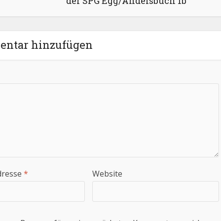
der SPG Egg/Andelsbuch 1b
ntar hinzufügen
dresse
*
Website